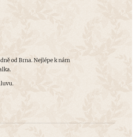
adně od Brna. Nejlépe k nám
alka.
luvu.