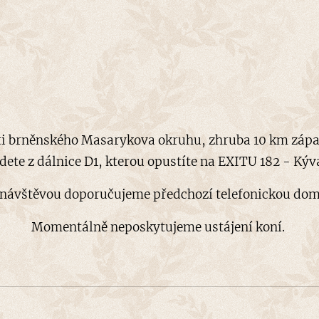
sti brněnského Masarykova okruhu, zhruba 10 km záp
dete z dálnice D1, kterou opustíte na EXITU 182 - Kýv
 návštěvou doporučujeme předchozí telefonickou dom
Momentálně neposkytujeme ustájení koní.