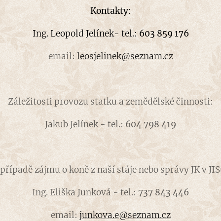
Kontakty:
Ing. Leopold Jelínek- tel.:
603 859 176
email:
leosjelinek@seznam.cz
Záležitosti provozu statku a zemědělské činnosti:
Jakub Jelínek - tel.:
604 798 419
 případě zájmu o koně z naší stáje nebo správy JK v JIS
Ing. Eliška Junková - tel.:
737 843 446
email:
junkova.e@seznam.cz