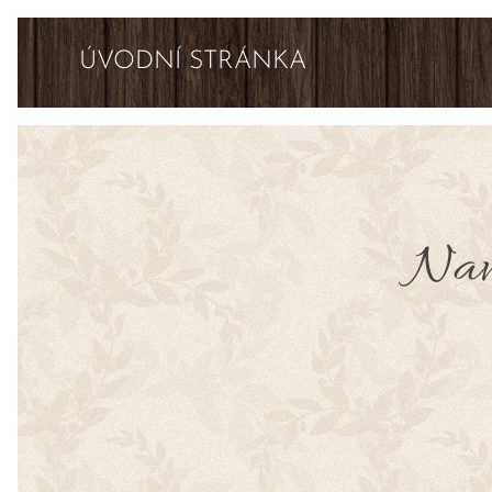
ÚVODNÍ STRÁNKA
Navš