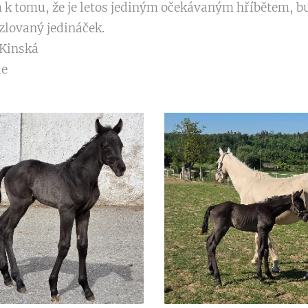
m k tomu, že je letos jediným očekávaným hříbětem, bu
lovaný jedináček.
Kinská
ue