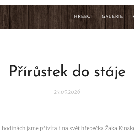
HŘEBCI
GALERIE
Přírůstek do stáje
27.05.2026
 hodinách jsme přivítali na svět hřebečka Žaka Kinsk